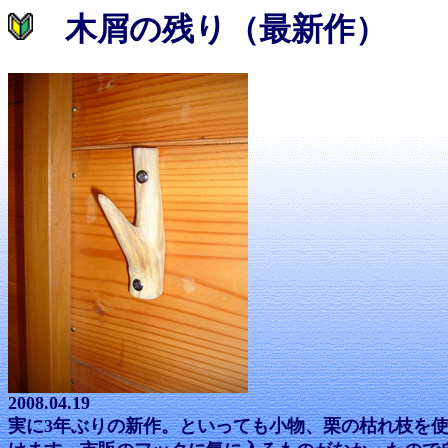
木屑の残り（最新作）
2008.04.19
実に3年ぶりの新作。といっても小物、栗の枯れ枝を