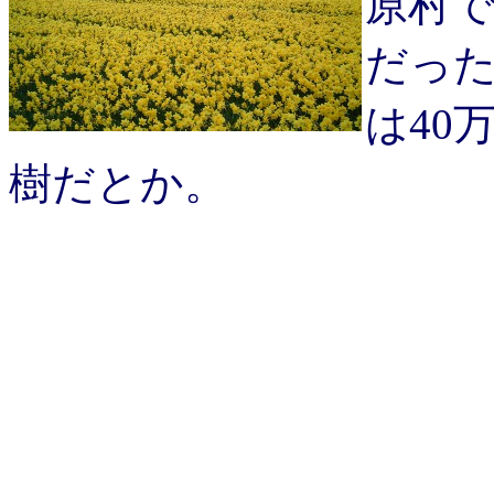
原村
だっ
は40
樹だとか。