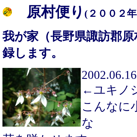
原村便り
(２００２
我が家（長野県諏訪郡原
録します。
2002.06.16
←ユキノ
こんなに
な