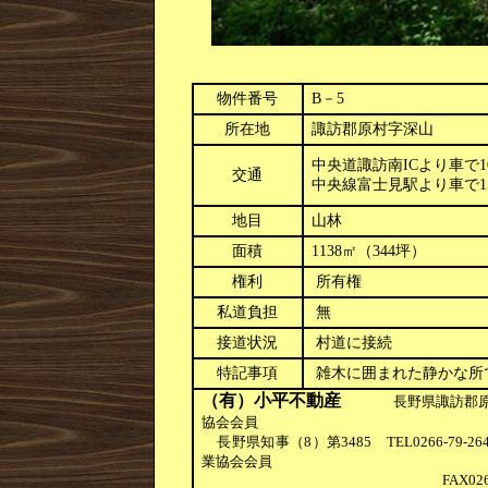
物件番号
B
－
5
所在地
諏訪郡原村字深山
中央道諏訪南
IC
より車で
1
交通
中央線富士見駅より車で
1
地目
山林
面積
1138
㎡（
344
坪）
権利
所有権
私道負担
無
接道状況
村道に接続
特記事項
雑木に囲まれた静かな所
（有）小平不動産
長野県諏訪郡
協会会員
長野県知事（
8
）第
3485
TEL0266-79-26
業協会会員
FAX026