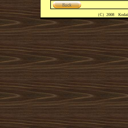
（
C
）
2008
Kodai