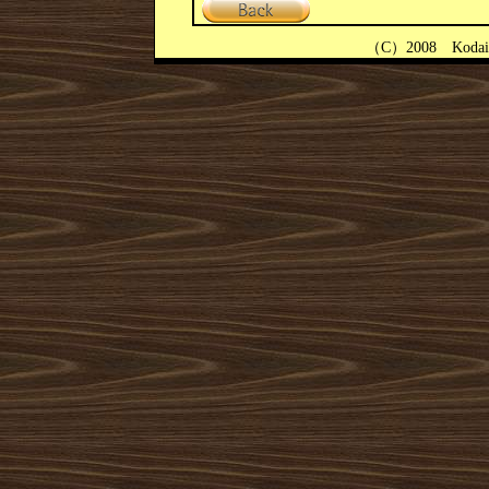
（
C
）
2008
Koda