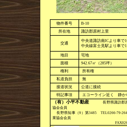
物件番号
B-10
所在地
諏訪郡原村上里
中央道諏訪南
IC
より車で
1
交通
中央線富士見駅より車で
1
地目
宅地
面積
942.67
㎡（
285
坪）
権利
所有権
私道負担
無
接道状況
公道
に接続
特記事項
エコーライン近く 静か
（有）小平不動産
長野県諏訪郡
協会会員
長野県知事（
9
）第
3485
TEL0266-79-26
業協会会員
FAX026