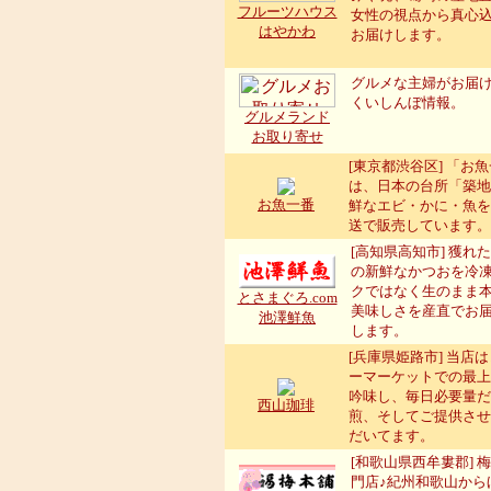
フルーツハウス
女性の視点から真心
はやかわ
お届けします。
グルメな主婦がお届
くいしんぼ情報。
グルメランド
お取り寄せ
[東京都渋谷区] 「お
は、日本の台所「築地
お魚一番
鮮なエビ・かに・魚を
送で販売しています。
[高知県高知市] 獲れ
の新鮮なかつおを冷
クではなく生のまま
とさまぐろ.com
美味しさを産直でお
池澤鮮魚
します。
[兵庫県姫路市] 当店
ーマーケットでの最上
吟味し、毎日必要量だ
西山珈琲
煎、そしてご提供させ
だいてます。
[和歌山県西牟婁郡] 
門店♪紀州和歌山から