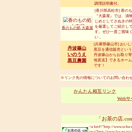
調理説明書付。
[香川県高松市] 香の
『大森屋』では、漬
じめとしてさぬきの
を厳選してご紹介し
香のもの処 大森屋
す。ぜひ一度ご賞味
い 。
[兵庫県篠山市] おい
丹波篠山
黒豆を通信販売という
いのうえ
丹波篠山からお取り寄
地直送】できるホーム
黒豆農園
です！
※リンク先の情報についてのお問い合わせは
かんたん相互リンク
Webサ
「お茶の店.co
<a href="http://www.ocha
src="http://www.lcv.ne.j