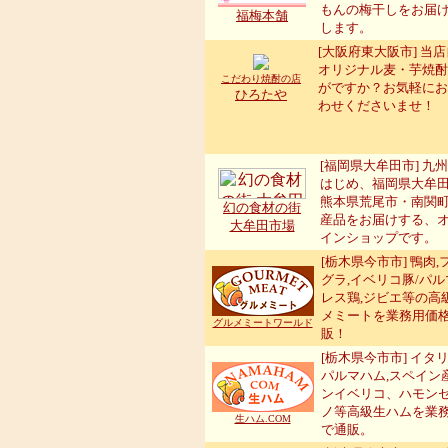
もんの梅干しをお届
福梅本舗
します。
[大阪府東大阪市] 当
オリジナル麦・芋焼酎
こだわり焼酎の店
がですか？お気軽にお
ひろたや
わせくださいませ！
[福岡県大牟田市] 九
はじめ、福岡県大牟
熊本県荒尾市・南関
幻の食材の街
産品をお届けする、
大牟田市場
インショップです。
[栃木県今市市] 鴨肉,
グラ,イベリコ豚/パル
レス鶏,ジビエ等の高
メミートを業務用価
グルメミートワールド
販！
[栃木県今市市] イタ
パルマハム,スペイン
ンイベリコ、ハモン
ノ等高級生ハムを業
生ハム.COM
で通販。