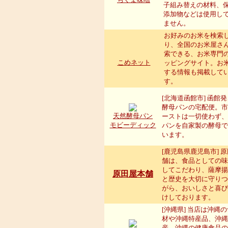
子組み替えの材料、
添加物などは使用し
ません。
お好みのお米を検索
り、全国のお米屋さ
索できる、お米専門
こめネット
ッピングサイト。お
する情報も掲載して
す。
[北海道函館市] 函館
酵母パンの宅配便。市
天然酵母パン
ーストは一切使わず、
モビーディック
パンを自家製の酵母で
います。
[鹿児島県鹿児島市] 
舗は、食品としての味
してこだわり、薩摩揚
原田屋本舗
と歴史を大切に守りつ
がら、おいしさと喜び
けしております。
[沖縄県] 当店は沖縄
材や沖縄特産品、沖縄
産、沖縄の健康食品の