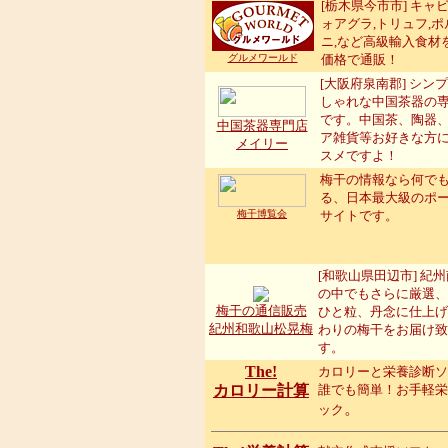
[栃木県今市市] キャビ
ォアグラ,トリュフ,
ニ,など高級輸入食材
グルメワールド
価格で通販！
[大阪府泉南郡] シン
しゃれな中国茶器の
です。中国茶、陶器
中国茶器専門店
ア雑貨等お好きな方
メイリー
スメですよ！
梅干の情報なら何で
る、日本最大級のポ
梅干博覧会
サイトです。
[和歌山県田辺市] 紀
の中でもさらに厳選、
梅干の通信販売
ひと粒、丹念に仕上げ
紀州和歌山松晃梅
わりの梅干をお届け致
す。
The!
カロリーと栄養診断ソ
カロリー計算
誰でも簡単！お手軽栄
。
ック