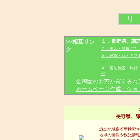
リ
１．長野県、諏訪
>>相互リン
ク
２．美容・健康 / 
３．雑貨・花・ギフト
ー
４．宿泊施設・旅行・海
他
金鵄園のお茶が買えるお
ホームページ作成・ショ
長野県、
諏訪地域密着型検索サ
地域の情報や観光情報