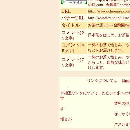
の店.com - 金鵄園" border=
URL
http://www.ocha-mise.com
バナーURL
http://www.lcv.ne.jp/~kin
タイトル
お茶の店.com - 金鵄園Web
コメント
[２
日本茶をはじめ、お茶請
５文字]
コメント
一杯のお茶で愉しみ、や
[４
などをお届けします。
５文字]
一杯のお茶で愉しみ、や
コメント
[７
たら…と、自然な味わい
５文字]
けします。
リンクについては、
kins
※相互リンクについて…ただいま多くの
常
業務の他、相互リンクの更
す。
せっかくのお申し出のとこ
場合が
ございますのでご了承く