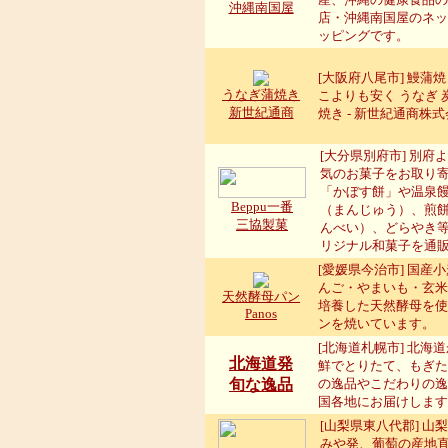
沖縄南国屋
店・沖縄南国屋のネッ
ッピングです。
[大阪府八尾市] 鰻蒲
うなぎ蒲焼き
こよりも安く うなぎ 
新世紀通商
焼き - 新世紀通商株式会
[大分県別府市] 別府
気のお菓子をお取り
「かぼす餅」や温泉
Beppu一番
（まんじゅう）、煎
三協製菓
んべい）、どらやき
リジナル和菓子を通
[愛媛県今治市] 国産
んご・やまいも・玄米
天然酵母パン
培養した天然酵母を使
Panos
ンを焼いています。
[北海道札幌市] 北海
北海道発
鮮でとりたて、もぎた
旬な逸品
の逸品やこだわりの逸
国各地にお届けします
[山梨県東八代郡] 山
みや発、葡萄の産地