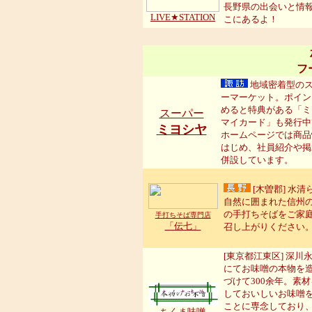
長野県の出会いと情
LIVE★STATION
こにあるよ！
フ
地域密着型の
ーマーケット。ポイン
めると特典がある「ミ
スーパー
マイカード」も発行中
ミヨシヤ
ホームページでは商品
はじめ、社員紹介や掲
併設しています。
[木曽郡] 水清
自然に囲まれた信州
の手打ちそばをご家
手打ちそば専門店
「伝七」
召し上がりください
[東京都江東区] 深川
にてお味噌の本物を
づけて300余年。素
しておいしいお味噌
ことに専念しており
ちくま味噌