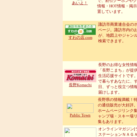
で、割引クーポンやク
あいよ！
情報・HOT情報・掲
置しています。
諏訪市商業連合会の
ページ。諏訪市内の
が、地図上やジャン
すわの店.com
検索できます。
長野のお得な女性情
「長野こまち」が提
生活応援サイトです
で暮らすあなたに、
長野Komachi
日、ずっと役立つ情
届けします。
長野県の情報満載！
の通信販売が大好評
ホームページリンク
Public Town
ャンプ場・スキー場
集もあります。
オンラインマガジン[
ステーションＮＡＧＡ