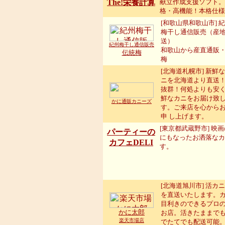
The!栄養計算
献立作成支援ソフト。
格・高機能！本格仕様
[和歌山県和歌山市] 
梅干し通信販売（産
送）
紀州梅干し通信販売
和歌山から産直通販
伝統梅
梅
[北海道札幌市] 新鮮
ニを北海道より直送
抜群！何処よりも安
鮮なカニをお届け致
かに通販カニーズ
す。ご来店を心から
申 し上げます。
[東京都武蔵野市] 映
パーティーの
にもなったお洒落なカ
カフェDELI
す。
[北海道旭川市] 活カ
を直送いたします。
目利きのできるプロ
かに太郎
お店。活きたままで
楽天市場店
でたてでも配送可能