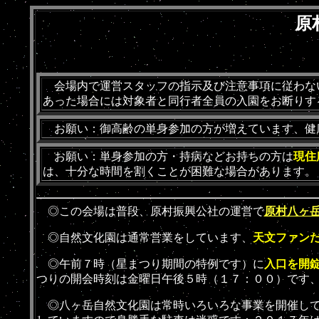
原
会場内で運営スタッフの指示及び注意事項に従わな
あった場合には対象者と同行者全員の入園をお断りす
お願い：御高齢の単身参加の方が増えています、健
お願い：単身参加の方・持病などお持ちの方は
現住
は、十分な時間を割くことが困難な場合があります。
◎この会場は普段、原村振興公社の運営で
原村八ヶ
◎自然文化園は通常営業をしています、
天文ファン
◎午前７時（星まつり期間の特例です）に
入口を開
つりの開会時刻は金曜日午後５時（１７：００）です
◎八ヶ岳自然文化園は常時いろいろな事業を開催して