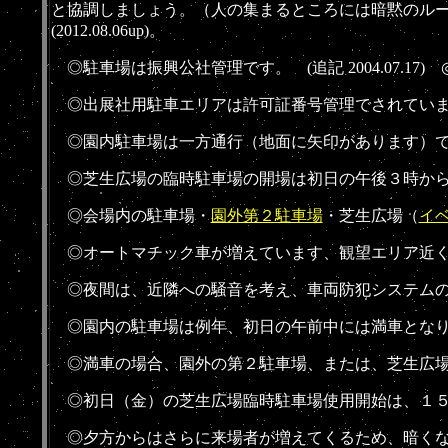
と協調しましょう。（
人の集まるところには暗黙のル
(2012.08.06up)。
◎駐車場は振興公社管理です。 (追記 2004.07.17) ◎
◎
出展社用駐車エリアは許可証番号管理でされてい
◎園内駐車場は一方通行（地面に矢印があります）で
◎芝生広場の臨時駐車場の開場は初日の午後３時から
◎会場内の駐車場・
園外第２駐車場
・芝生広場
（
イ
◎オートマチック車が増えています、観望エリア近く
◎夜間は、近隣への騒音を考え、車両防犯システムの
◎園内の駐車場は例年、初日の午前中には満車となりま
◎満車の場合、園外の第２駐車場、または、芝生広場
◎
初日（金）の芝生広場臨時駐車場使用開始は、１
◎夕方からはさらに来場者が増えてくるため、暗くな