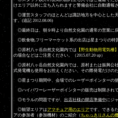
けエリア以外に立ち入られますと警備会社に自動通報され警備
◎運営スタッフのほとんどは諏訪地方を中心とした天
す。(追記 2012.08.06)
◎最終日は、朝９時より自然文化園の通常の営業に戻
◎飲食物,フリーマーケット系の出店は星まつりの特質上,当
◎原村八ヶ岳自然文化園内では
【野生動物用電気柵
の場合などはご注意ください。（2015.07.20 up）
◎原村八ヶ岳自然文化園内では、原村または振興公社
式発電機も使用をお控えください、その際発電だけのための車
◎星まつり期間中、会場でのレーザーポインターの使用はお控え
◎ハイパワーレーザーポインターの販売は制限されています。
◎モラルの問題ですが、
出店社様の開店準備中
にジ
◎観望エリアは
アマチュア用のエリア
です、できる
アの参加者（参加機材）のご紹介（
ちゃっきりさんの