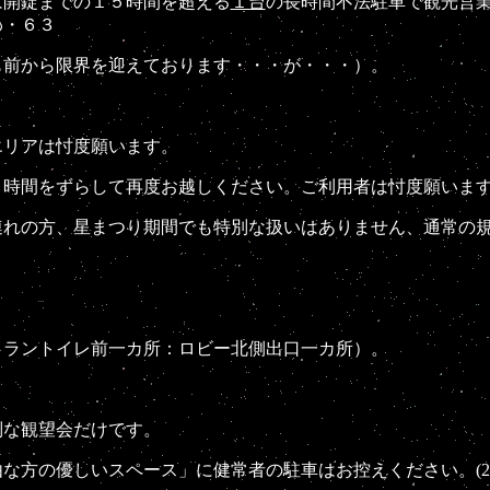
は開錠までの１５時間を超える
１台
の長時間不法駐車で観光営
わ・６３
前から限界を迎えております・・・が・・・）。
リアは忖度願います。
をずらして再度お越しください。ご利用者は忖度願います。（20
れの方、星まつり期間でも特別な扱いはありません、通常の
ラントイレ前一カ所：ロビー北側出口一カ所）。
別な観望会だけです。
優しいスペース」に健常者の駐車はお控えください。(2013.08