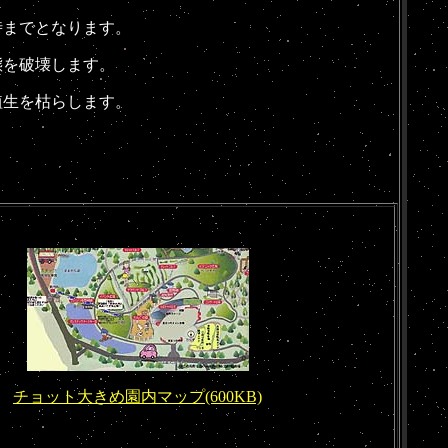
時までとなります。
態を破壊します。
植生を枯らします。
チョット大きめ園内マップ(600KB)