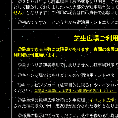
◎
２００６年より駐車場最上段の林を切り開き、さ
として開放しておりました林の大部分が駐車場となっ
せん
）となります。ご利用の場合は自己責任でお願い
◎
初めてですが、という方から宿泊用テントエリア
芝生広場ご利
◎駐車できる台数には限界があります、夜間の来園は
利用者は忖度願います。
◎
星まつり参加者専用ではありません、駐車場対策
◎
キャンプ場ではありませんので宿泊用テントやタ
◎
キャンピングカー（駐車目的に限る）やマイクロバス
ください。
重量級の車両による芝生への影響が報告されました。
◎
駐車場兼観望広場対策に芝生広場（
イベント広場
された福島県の戸田 忠友様が紹介された場所となり
◎
係員の指示に従ってください。芝生を傷める行為