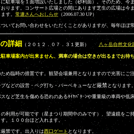
らに駐車場を１面増設いたしました
（砂利面）
。そのため、今
ております。コンサート広場との間にあります芝生の広場は今
します。
常連さんへおしらせ
（2006.07.30 UP）
についてお問い合わせをいただくことがありますが、毎年ほぼ
用の詳細
（２０１２．０７．３１更新）
八ヶ岳自然文化
駐車場案内が出来ません、
満車の場合は空きが出るまでお待
のため臨時の措置です。観望会場兼用となりますので光害にご
厳禁
ープなどの設営・ペグ打ち・バーベキューなど
となります
など芝生を傷める恐れのあるﾀｲﾔﾊﾟﾀｰﾝや重量級の車両や低
）の利用が可能です（星まつり期間中のみです）、望遠鏡をご
ます。１００台ほど入れます。
は厳禁です。出入りは
西口ゲート
となります。