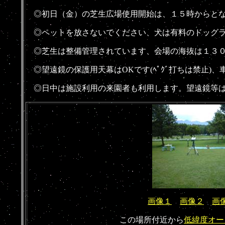
◎
初日（金）の芝生広場使用開始は、１５時からと
◎
ペットを放さないでください、犬は有料のドッグ
◎
芝生は整備管理されています、会場の海抜は１３
◎
望遠鏡の保護用天幕はOKです(ﾍﾟｸﾞ打ちは禁止)、
◎
日中は施設利用の来園者も利用します。望遠鏡等
画像１
画像２
画
この場所付近から
低緯度オー