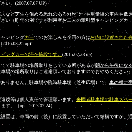
。(2007.07.07 UP)
など芝生を傷める恐れのあるﾀｲﾔﾊﾟﾀｰﾝや重量級の車両や低
ださい（昨年の例ですが利用者お二人の牽引型キャンピングカ
キャンピング
カー
でのお楽しみを企画の方は
村内に設置された
08.25 up)
ンピングカーの滞在施設です。
(2015.07.28 up)
立てて駐車場の場所取りをしている所があるが
朝から午後にな
駐車場の場所取りはご遠慮頂いておりますのでおやめください
ありません。駐車場や臨時駐車場（芝生広場）で、
車の横に
遠鏡等は個人責任で管理願います。
来園者駐車場の駐車スペ
（up 2013.07.24）
設置は、車両の前（後）に設置していただいて結構ですが、通
。