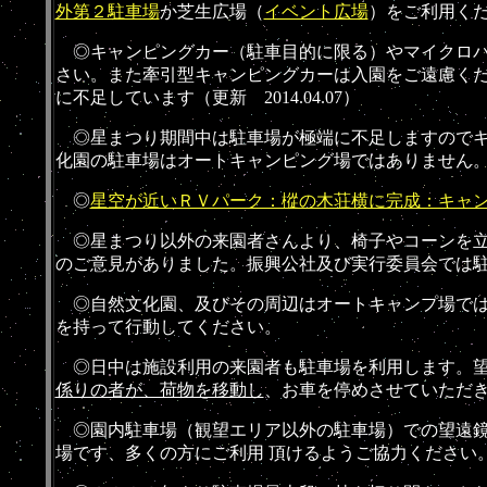
外第２駐車場
か芝生広場
（
イベント広場
）
をご利用ください
◎
キャンピングカー（駐車目的に限る）やマイクロバス
さい。また
牽引型キャンピングカーは入園をご遠慮く
に不足しています（更新 2014.04.07）
◎
星まつり
期間中
は駐車場が極端に不足しますので
化園の駐車場はオートキャンピング場ではありません。(2016.
◎
星空が近いＲＶパーク：樅の木荘横に完成：キャ
◎星まつり以外の来園者さんより、椅子やコーンを
のご意見がありました。振興公社及び実行委員会では
◎自然文化園、及びその周辺はオートキャンプ場では
を持って行動してください。
◎日中は施設利用の来園者も駐車場を利用します。望
係りの者が、荷物を移動し
、お車を停めさせていただきます。
◎園内駐車場（観望エリア以外の駐車場）での望遠鏡
場です、多くの方にご利用 頂けるようご協力ください