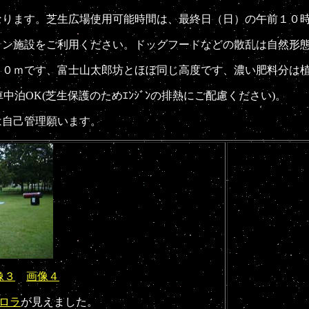
なります。芝生広場使用可能時間は、最終日（日）の午前１０
ラン施設をご利用ください。ドッグフードなどの散乱は自然形
００ｍです、富士山太郎坊とほぼ同じ高度です、濃い肥料分は
車中泊OK(芝生保護のためｴﾝｼﾞﾝの排熱にご配慮ください)。
は自己管理願います。
像３
画像４
ロラ
が見えました。