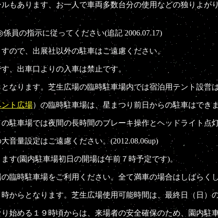
ールもあります、お一人で車両多数台分の使用などの独りよが
係員の指示に従ってください(追記 2006.07.17)
ますので、出展社以外の駐車はご遠慮ください。
す、出車口よりの入車は禁止です。
となります。芝生広場の
臨時駐車場内では宿泊用テント設営
ベント広場
）
の臨時駐車場は、星まつり前日からの駐車はでき
の駐車場では夜間の長時間の
ブレーキ操作
とヘッドライト点
大音量設定はご遠慮ください。
(2012.08.06up)
す(園内駐車場初日の開場は午前７時予定です)。
の臨時駐車場をご利用ください。全て満車の場合はしばらく
５時からとなります。芝生広場使用可能時間は、最終日（日）
り始める１９時頃からは、来場者の安全確保のため、園内駐車