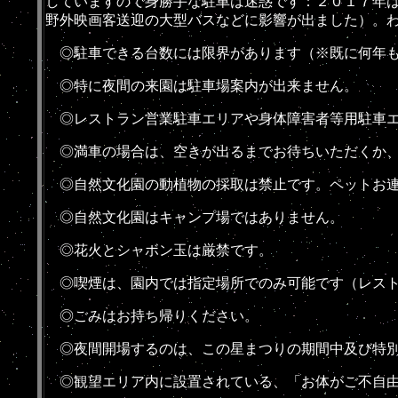
していますので身勝手な駐車は迷惑です：２０１７年
野外映画客送迎の大型バスなどに影響が出ました）。
◎駐車できる台数には限界があります（※既に何年も
◎特に夜間の来園は駐車場案内が出来ません。
◎レストラン営業駐車エリアや身体障害者等用駐車エ
◎満車の場合は、空きが出るまでお待ちいただくか、時間
◎自然文化園の動植物の採取は禁止です。ペットお連
◎自然文化園は
キャンプ場ではありません
。
◎花火とシャボン玉は厳禁です。
◎喫煙は、園内では指定場所でのみ可能です（レスト
◎ごみはお持ち帰りください。
◎夜間開場するのは、この星まつりの期間中及び特
◎観望エリア内に設置されている、「お体がご不自由な方の