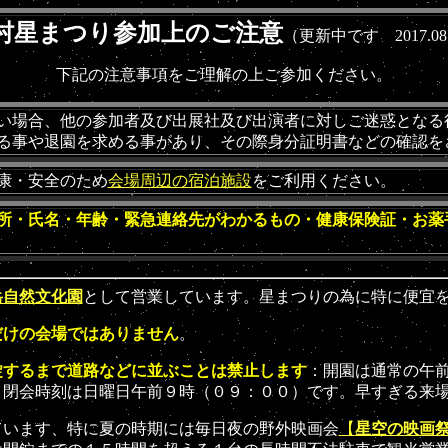
村星まつり参加上のご注意
（更新中です 2017.08
下記の注意事項をご理解の上ご参加ください。
い場合、他の参加者及び出展社及び出演者に対しご迷惑となる
る事や退園を求める事があり、その際身分証明書などの確認を
康・安全のため
会場周辺の宿泊施設
をご利用ください。
所・氏名・年齢・緊急連絡先がわかるもの・健康保険証・お薬
岳自然文化園
として営業しています。星まつりの為に特に便宜
だけの会場ではありません
。
錠するまで道路などに並ぶことは禁止します
：開園は通常の午
、閉会時刻は日曜日午前９時（０９：００）です。早すぎる来
います、特に夏の時期には毎日夜の野外映画会
【
星空の映画