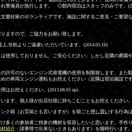
員が急行します。 ◎館内宿泊はスタッフのみです。(2012.08
文愛好家のボランティアです。施設に関するご意見・ご要望な
りますので、ご協力をお願い致します。
初よりご遠慮いただいています。(2014.05.16)
】
は使用しておりません、ご安心ください。しかし近隣の農園
の許可のないエンジン式発電機の使用を制限致します。また駐
両エンジン運転もお控えください（近隣は宿泊施設です）。(201
ください。(2013.08.05 up)
個人様が出店社様に持ちこむこともお控えください。(2013.0
ャンク箱（お宝箱とも言いますが）を箱ごと
押し買い
する行為
だけ多くの参加者ご持参の機材を収容したいと思います。手作
機材紹介
：諸事情で出来ないときもあります）を随時行います