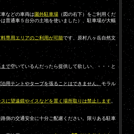
床車などの車両は
園外駐車場
（図の右下）をご利用くだ
ーは普通車５台分の土地を使いました）、駐車場が大幅
有料専用エリアのご利用が可能
です、原村八ヶ岳自然文
るまで
空いているんだったら提供して欲しい、・・・と
。
宿泊用テントやタープを張ることはできません。
モラル
ースに望遠鏡やイスなどを置く場所取りは禁止します
。
路側の交通安全に十分ご配慮ください。限りある駐車