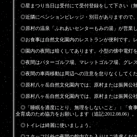
◎星まつり当日は受付にて受付登録をして下さい（無
◎近隣にペンションビレッジ・別荘がありますので、
◎原村の温泉「ふれあいセンターもみの湯」が営業し
◎お食事は自然文化園内のレストランが便利です。レ
◎園内の夜間は暗くしてあります。小型の懐中電灯をお持ち
◎夜間はパターゴルフ場、マレットゴルフ場、グレス
◎夜間の車両移動は周辺への注意を怠りなくしてくだ
◎原村八ヶ岳自然文化園内では、
原村または振興公
◎原村八ヶ岳自然文化園内では、原村または振興公社
◎「睡眠を適度にとり、無理をしないこと」：「食事
全育成のため協力をお願いします（追記:2012.08.06）。
◎トイレは綺麗に使いましょう。
◎スタッフ以外の夜間の館内立ち入りはご遠慮くださ