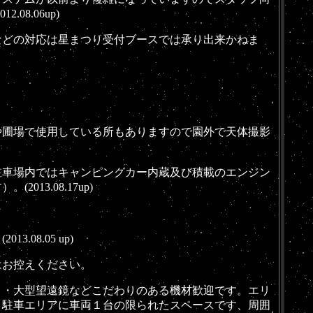
.06up)
どの対応は星まつり受付ブースでは承り出来かねま
や圃場で使用している所もありますので園外で天体撮影
車場内ではキャンピングカー内蔵及び積載のエンジン
3.08.17up)
8.05 up)
はお控えください。
り・大型望遠鏡などこだわりのある機材歓迎です。
エリ
。
駐車エリアに車両１台の限られたスペースです、周囲