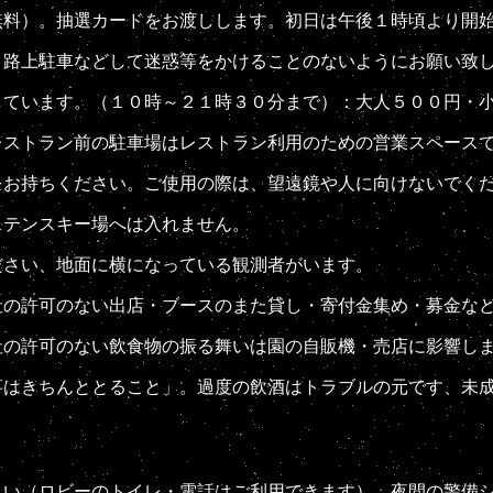
料）。抽選カードをお渡しします。初日は午後１時頃より開
路上駐車などして迷惑等をかけることのないようにお願い致
ています。（１０時～２１時３０分まで）：大人５００円・小
ストラン前の駐車場はレストラン利用のための営業スペース
ください。ご使用の際は、望遠鏡や人に向けないでください。(2
テンスキー場へは入れません。
さい、地面に横になっている観測者がいます。
社の許可のない出店・ブースのまた貸し・寄付金集め・募金な
の許可のない飲食物の振る舞いは園の自販機・売店に影響しま
はきちんととること」。過度の飲酒はトラブルの元です、未成
い（ロビーのトイレ・電話はご利用できます）。夜間の警備シ