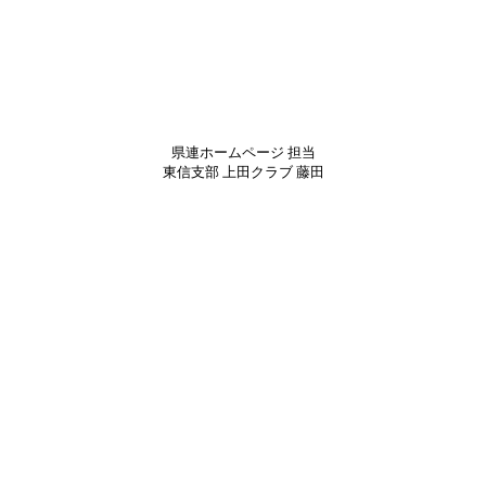
県連ホームページ 担当
東信支部 上田クラブ 藤田