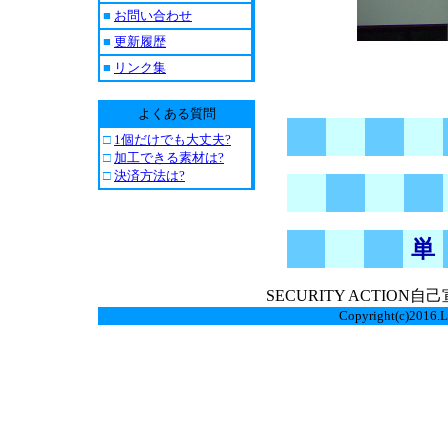
■
お問い合わせ
■
更新履歴
■
リンク集
よくある質問
□
1個だけでも大丈夫?
□
加工できる素材は?
□
決済方法は?
単
SECURITY ACTION自己
Copyright(c)2016.