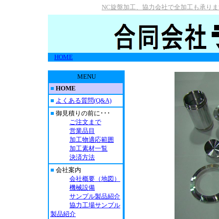
NC旋盤加工、協力会社で全加工も承り
HOME
MENU
■
HOME
■
よくある質問(Q&A)
■
御見積りの前に･･･
ご注文まで
営業品目
加工物適応範囲
加工素材一覧
決済方法
■
会社案内
会社概要（地図）
機械設備
サンプル製品紹介
協力工場サンプル
製品紹介