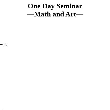
One Day Seminar
―
Math and Art―
ール