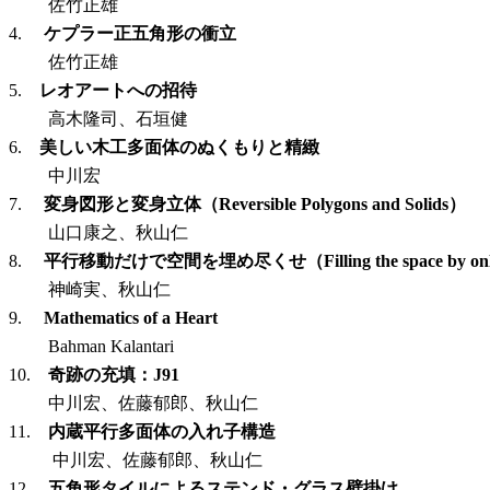
佐竹正雄
4.
ケプラー正五角形の衝立
佐竹正雄
5.
レオアートへの招待
高木隆司、石垣健
6.
美しい木工多面体のぬくもりと精緻
中川宏
7.
変身図形と変身立体（
Reversible Polygons and Solids
）
山口康之、秋山仁
8.
平行移動だけで空間を埋め尽くせ（
Filling the space by on
神崎実、秋山仁
9.
Mathematics of a Heart
Bahman Kalantari
10.
奇跡の充填：
J91
中川宏、佐藤郁郎、秋山仁
11.
内蔵平行多面体の入れ子構造
中川宏、佐藤郁郎、秋山仁
12.
五角形タイルによるステンド・グラス壁掛け