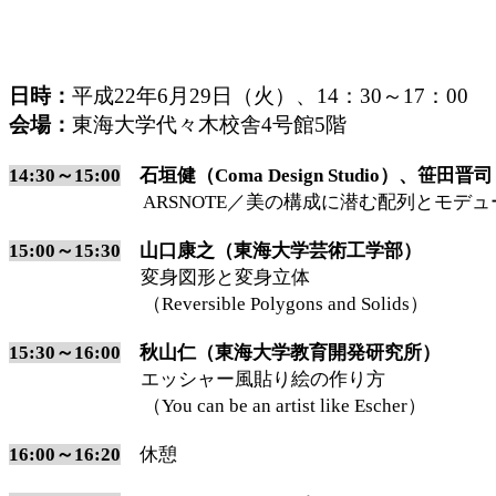
日時：
平成
22
年
6
月
29
日（火）、
14
：
30
～
17
：
00
会場：
東海大学代々木校舎
4
号館
5
階
14:30～15:00
石垣健（
Coma Design Studio）、笹田晋司
ARSNOTE／美の構成に潜む配列とモデュ
15:00～15:30
山口康之（東海大学芸術工学部）
変身図形と変身立体
（
Reversible Polygons and Solids）
15:30～16:00
秋山仁（東海大学教育開発研究所）
エッシャー風貼り絵の作り方
（
You can be an artist like Escher）
16:00～16:20
休憩