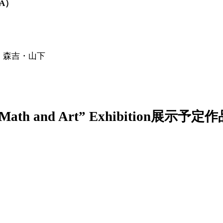
USA）
当
森吉・山下
Math and Art” Exhibition
展示予定作