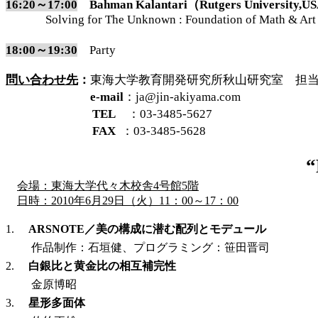
16:20～17:00
Bahman Kalantari（Rutgers University,
Solving for The Unknown : Foundation of Math & Art
18:00～19:30
Party
問い合わせ先
：
東海大学教育開発研究所秋山研究室 担
e-mail
：
ja@jin-akiyama.com
TEL
：
03-3485-5627
FAX
：
03-3485-5628
“
会場：東海大学代々木校舎
4
号館
5
階
日時：
2010
年
6
月
29
日（火）
11
：
00
～
17
：
00
1.
ARSNOTE
／美の構成に潜む配列とモデュール
作品制作：石垣健、プログラミング：笹田晋司
2.
白銀比と黄金比の相互補完性
金原博昭
3.
星形多面体